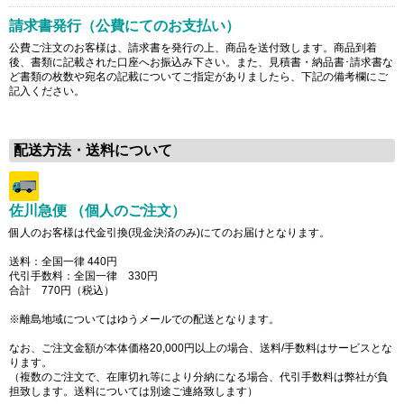
請求書発行（公費にてのお支払い）
公費ご注文のお客様は、請求書を発行の上、商品を送付致します。商品到着
後、書類に記載された口座へお振込み下さい。また、見積書・納品書･請求書な
ど書類の枚数や宛名の記載についてご指定がありましたら、下記の備考欄にご
記入ください。
配送方法・送料について
佐川急便 （個人のご注文）
個人のお客様は代金引換(現金決済のみ)にてのお届けとなります。
送料：全国一律 440円
代引手数料：全国一律 330円
合計 770円（税込）
※離島地域についてはゆうメールでの配送となります。
なお、ご注文金額が本体価格20,000円以上の場合、送料/手数料はサービスとな
ります。
（複数のご注文で、在庫切れ等により分納になる場合、代引手数料は弊社が負
担致します。送料については別途ご連絡致します）