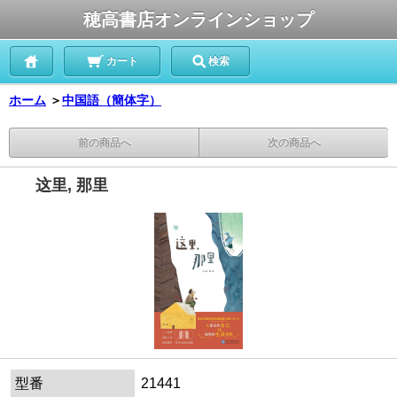
穂高書店オンラインショップ
カート
検索
ホーム
＞
中国語（簡体字）
前の商品へ
次の商品へ
这里, 那里
型番
21441